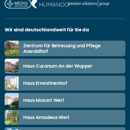
Wir sind deutschlandweit für Sie da
Zentrum für Betreuung und Pflege
Auwaldhof
Haus Curanum An der Wupper
Haus Ernestinenhof
Haus Mozart Werl
Haus Amadeus Werl