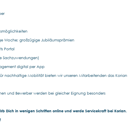
ber
gsmöglichkeiten
Tage Woche; großzügige Jubiläumsprämien
s Portal
reie Sachzuwendungen)
agement digital per App
für nachhaltige Mobilität bieten wir unseren Mitarbeitenden das Korian
nen und Bewerber werden bei gleicher Eignung besonders
rb Dich in wenigen Schritten online und werde Servicekraft bei Korian.
ng!