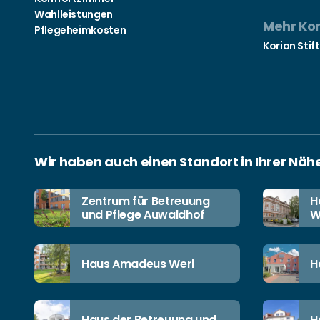
Wahlleistungen
Mehr Ko
Pflegeheimkosten
Korian Stif
Wir haben auch einen Standort in Ihrer Näh
Zentrum für Betreuung
H
und Pflege Auwaldhof
W
Haus Amadeus Werl
H
Haus der Betreuung und
H