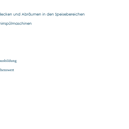
Eindecken und Abräumen in den Speisebereichen
hirrspülmaschinen
lausbildung
chenswert